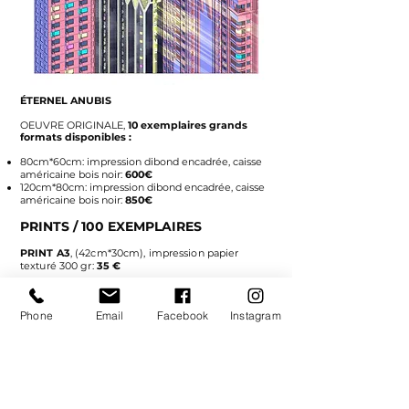
ÉTERNEL ANUBIS
O
EUVRE ORIGINALE,
10
exemplaires grands
formats
disponibles :
80cm*60cm:
impression dibond encadrée, caisse
américaine bois noir:
600€
120cm*80cm:
impression dibond encadrée, caisse
américaine bois noir
:
850€
PRINTS / 100 EXEMPLAIRES
PRINT A3
, (42cm*30cm), impression papier
texturé 300 gr:
35 €
PRINT A4
, (29,7cm*21
cm), impression papier
texturé 300 gr:
25 €
Phone
Email
Facebook
Instagram
Impression
numérique faite à Reims
Oeuvre signée et numérotée à la main
RÉSERVER