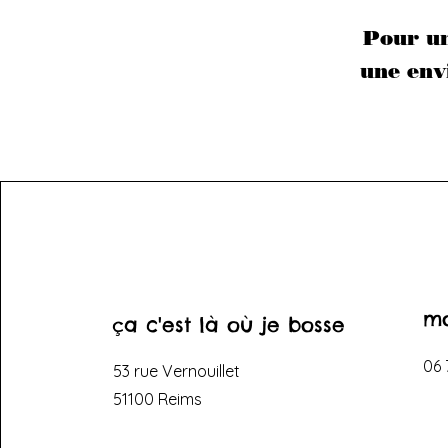
Pour un
une envi
m
ça c'est là où je bosse
06 
53 rue Vernouillet
51100 Reims