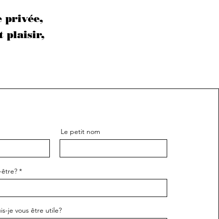
 privée,
 plaisir,
Le petit nom
-être?
-je vous être utile?