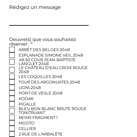
Rédigez un message
Oeuvre(s) que vous souhaitez
O
réserver :
*
b
ARRÊT DES BELGES 2048
l
ESPLANADE SIMONE VEIL 2048
i
48-50 COUR JEAN-BAPTISTE
g
LANGLET 2048
a
LE CHÂTEAU D'EAU CROIX ROUGE
t
2048
o
LES COQUILLES 2048
i
TOUR DES ARGONUATES 2048
r
UCPA 2048
e
PONT DE VESLE 2048
KODAK
PIGALLE
BLEU BON BLANC BRUTE ROUGE
TONITRUANT
REIMS FRAGMENT 1
MOJITO
CELLIER
2 RUE DE L'ARBALÈTE