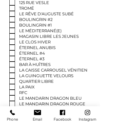
125 RUE VESLE
TROMÉ
LE RÊVE D'AUGUSTE SUBÉ
BOULINGRIN #2
BOULINGRIN #1
LE MÉDITERRANÉ(E)
MAGASIN LIBRE LES JEUNES
LE CLOS HIVER
ÉTERNEL ANUBIS
ÉTERNEL #4
ÉTERNEL #3
BAR À HUÎTRES
LA CAISSE CARROUSEL VÉNITIEN
LA GUINGUETTE VELOURS
QUARTIER LIBRE
LA PAIX
RFC
LE MANDARIN DRAGON BLEU
LE MANDARIN DRAGON ROUGE
FACE THE NORTH
OPÉRA
Phone
Email
Facebook
Instagram
MAGASINS GÉNÉRAUX
MUSÉE NATIONAL DU CAMBODGE
PHNOM PENH WAT OUNALOM
BEAUTIFUL MONSTER 3