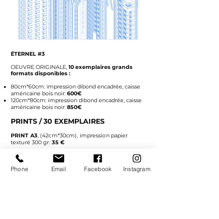
ÉTERNEL #3
O
EUVRE ORIGINALE,
10
exemplaires grands
formats
disponibles :
80cm*60cm:
impression dibond encadrée, caisse
américaine bois noir:
600€
120cm*80cm:
impression dibond encadrée, caisse
américaine bois noir
:
850€
PRINTS / 30 EXEMPLAIRES
PRINT A3
, (42cm*30cm), impression papier
texturé 300 gr:
35 €
PRINT A4
, (29,7cm*
21
cm), impression papier
texturé 300 gr:
25 €
Phone
Email
Facebook
Instagram
Impression
numérique faite à Reims
Oeuvre signée et numérotée à la main
RÉSERVER