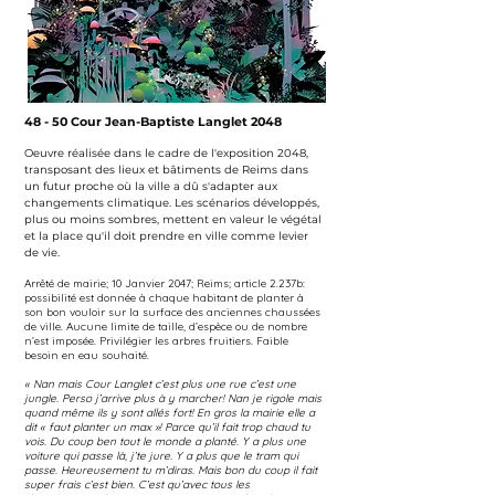
48 - 50 Cour Jean-Baptiste Langlet 2048
Oeuvre réalisée dans le cadre de l'exposition 2048,
transposant des lieux et bâtiments de Reims dans
un futur proche où la ville a dû s'adapter aux
changements climatique. Les scénarios développés,
plus ou moins sombres, mettent en valeur le végétal
et la place qu'il doit prendre en ville comme levier
de vie.
Arrêté de mairie; 10 Janvier 2047; Reims; article 2.237b:
possibilité est donnée à chaque habitant de planter à
son bon vouloir sur la surface des anciennes chaussées
de ville. Aucune limite de taille, d’espèce ou de nombre
n’est imposée. Privilégier les arbres fruitiers. Faible
besoin en eau souhaité.
« Nan mais Cour Langlet c’est plus une rue c’est une
jungle. Perso j’arrive plus à y marcher! Nan je rigole mais
quand même ils y sont allés fort! En gros la mairie elle a
dit « faut planter un max »! Parce qu’il fait trop chaud tu
vois. Du coup ben tout le monde a planté. Y a plus une
voiture qui passe là, j’te jure. Y a plus que le tram qui
passe. Heureusement tu m’diras. Mais bon du coup il fait
super frais c’est bien. C’est qu’avec tous les