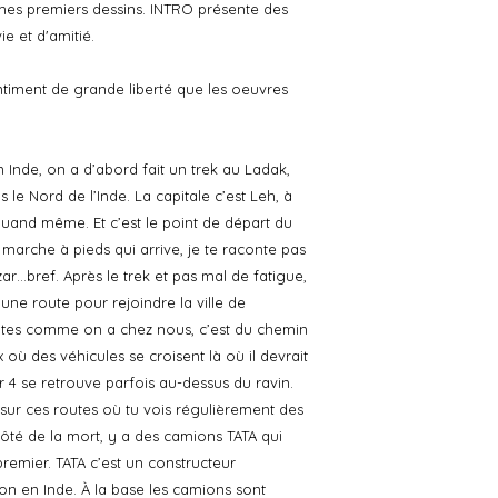
mes premiers dessins. INTRO présente des
e et d'amitié.
timent de grande liberté que les oeuvres
 Inde, on a d’abord fait un trek au Ladak,
e Nord de l’Inde. La capitale c’est Leh, à
quand même. Et c’est le point de départ du
a marche à pieds qui arrive, je te raconte pas
ar…bref. Après le trek et pas mal de fatigue,
ne route pour rejoindre la ville de
outes comme on a chez nous, c’est du chemin
où des véhicules se croisent là où il devrait
 4 se retrouve parfois au-dessus du ravin.
Et sur ces routes où tu vois régulièrement des
côté de la mort, y a des camions TATA qui
premier. TATA c’est un constructeur
on en Inde. À la base les camions sont