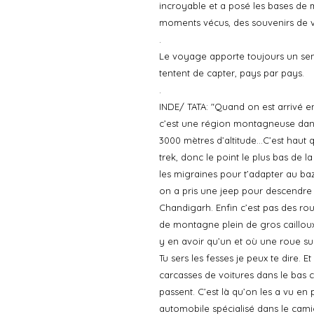
incroyable et a posé les bases de 
moments vécus, des souvenirs de vi
.
Le voyage apporte toujours un sen
tentent de capter, pays par pays.
.
INDE/ TATA: "Quand on est arrivé en
c’est une région montagneuse dans l
3000 mètres d’altitude…C’est haut 
trek, donc le point le plus bas de l
les migraines pour t’adapter au baz
on a pris une jeep pour descendre u
Chandigarh. Enfin c’est pas des r
de montagne plein de gros cailloux 
y en avoir qu’un et où une roue sur
Tu sers les fesses je peux te dire. 
carcasses de voitures dans le bas 
passent. C’est là qu’on les a vu en 
automobile spécialisé dans le cami