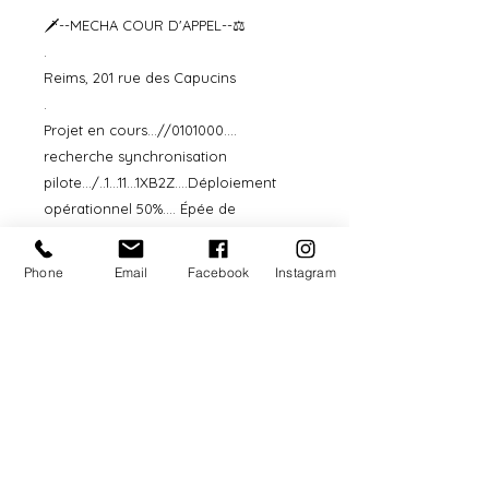
🗡️--MECHA COUR D'APPEL--⚖️
.
Reims, 201 rue des Capucins
.
Projet en cours...//0101000....
recherche synchronisation
pilote.../..1...11...1XB2Z....Déploiement
opérationnel 50%.... Épée de
Justice....Balance de Justice...Retour
forme bâtiment cour d'appel
Phone
Email
Facebook
Instagram
8h12min...IND PLAN: XB MECHA 300...
DIMENSIONS COM I FO
Print disponible en 3 formats:
LIVRAISON ÉCOLO
A4 (21cm*29,7cm)
A3 (29,7cm*42cm)
Le mieux c'est la livraison à vélo si
PAPIER TOP QUALITEY
vous êtes à Reims! Ou on se