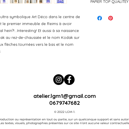
50cm*70cm
PAPIER TOP QUALITEY
Ou on se retrouve à 
travaille, rue Vernouu
Impression papier d
Sinon je vous envoi
ultra symbolique Art Déco dans le centre de
tout beau bien prot
nt le premier immeuble de Reims à avoir
l hein?!...Interesting! Et aussi à sa naissance
dak au rez-de-chaussée et le nom Kodak sur
x flèches tournées vers le bas et le nom
S
atelier.lgm1@gmail.com
0679747682
© 2022 LGM-1.
production ou représentation en tout ou partie, sur un quelconque support et sans autoris
Les textes, visuels, photographies présentes sur ce site n’ont aucune valeur contractuelle