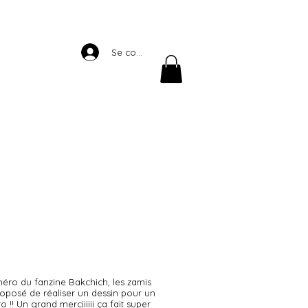
Se connecter
méro du fanzine Bakchich, les zamis
oposé de réaliser un dessin pour un
!! Un grand merciiiiii ça fait super