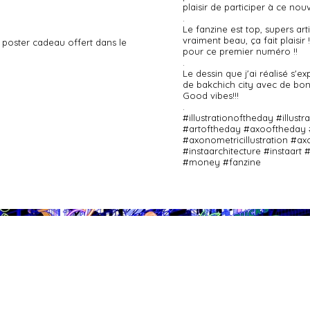
plaisir de participer à ce nou
.
Le fanzine est top, supers arti
vraiment beau, ça fait plaisi
e poster cadeau offert dans le
pour ce premier numéro !!
.
Le dessin que j'ai réalisé s'ex
de bakchich city avec de bons
Good vibes!!!
.
#illustrationoftheday #illust
#artoftheday #axooftheday
#axonometricillustration #a
#instaarchitecture #instaart 
#money #fanzine