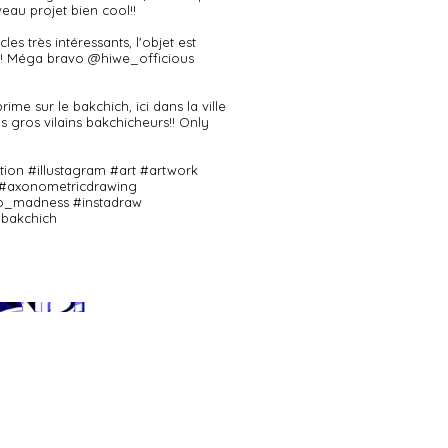
veau projet bien cool!!
cles très intéressants, l'objet est
r !! Méga bravo @hiwe_officious
prime sur le bakchich, ici dans la ville
 gros vilains bakchicheurs!! Only
ration #illustagram #art #artwork
 #axonometricdrawing
xo_madness #instadraw
#bakchich