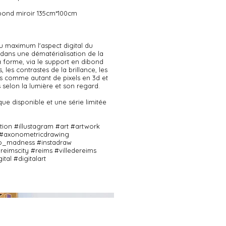
bond miroir 135cm*100cm
au maximum l'aspect digital du
t, dans une dématérialisation de la
la forme, via le support en dibond
s, les contrastes de la brillance, les
es comme autant de pixels en 3d et
selon la lumière et son regard.
ue disponible et une série limitée
ration #illustagram #art #artwork
 #axonometricdrawing
xo_madness #instadraw
#reimscity #reims #villedereims
tal #digitalart