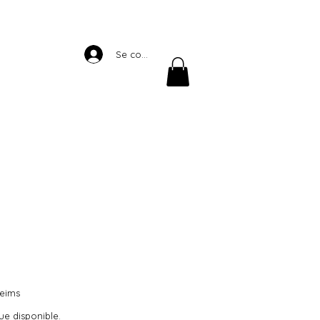
Se connecter
eims
ue disponible.