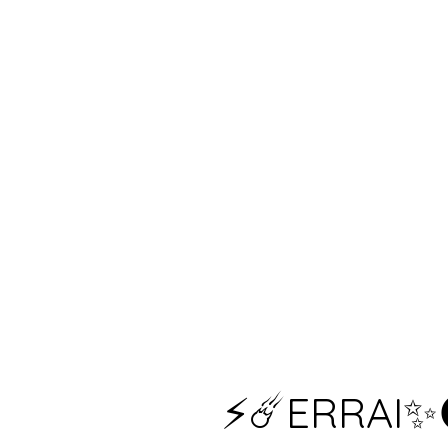
⚡☄️ERRAI✨