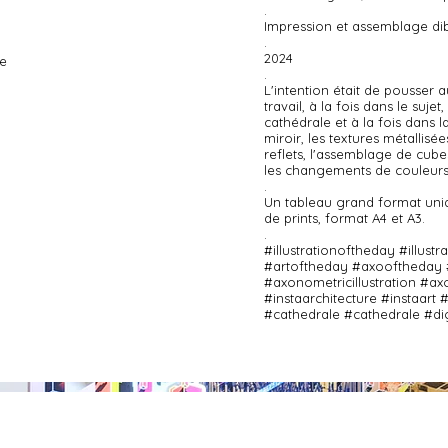
.
Impression et assemblage di
.
2024
ue
.
L'intention était de pousser 
travail, à la fois dans le suje
cathédrale et à la fois dans 
miroir, les textures métallisée
reflets, l'assemblage de cub
les changements de couleurs 
.
Un tableau grand format uniq
de prints, format A4 et A3.
.
#illustrationoftheday #illust
#artoftheday #axooftheday
#axonometricillustration #a
#instaarchitecture #instaart 
#cathedrale #cathedrale #digi