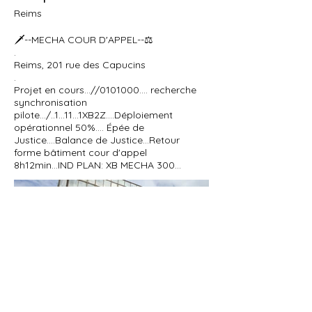
Reims
🗡️--MECHA COUR D'APPEL--⚖️
.
Reims, 201 rue des Capucins
.
Projet en cours...//0101000.... recherche
synchronisation
pilote.../..1...11...1XB2Z....Déploiement
opérationnel 50%.... Épée de
Justice....Balance de Justice...Retour
forme bâtiment cour d'appel
8h12min...IND PLAN: XB MECHA 300...