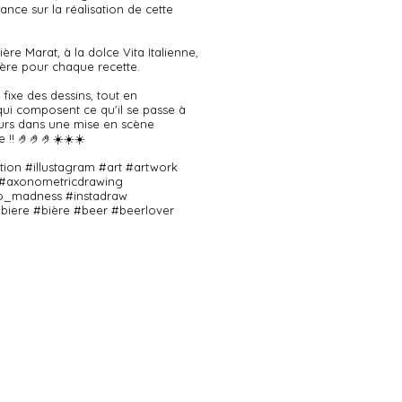
nce sur la réalisation de cette
bière Marat, à la dolce Vita Italienne,
ère pour chaque recette.
fixe des dessins, tout en
qui composent ce qu'il se passe à
jours dans une mise en scène
e !! 🤌🤌🤌☀️☀️☀️
ration #illustagram #art #artwork
 #axonometricdrawing
xo_madness #instadraw
 #biere #bière #beer #beerlover