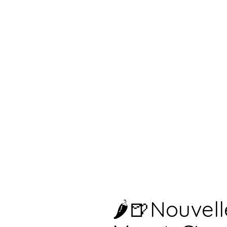
🌶️🍺Nouvell