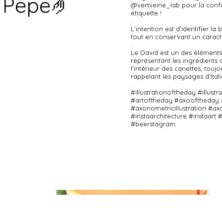
o Pepe🤌
@vertveine_lab pour la confia
étiquette !
.
L'intention est d'identifier la 
tout en conservant un caract
.
Le David est un des éléments 
représentant les ingrédients 
l'intérieur des canettes, tou
rappelant les paysages d'Itali
.
#illustrationoftheday #illust
#artoftheday #axooftheday
#axonometricillustration #a
#instaarchitecture #instaart
#beerstagram