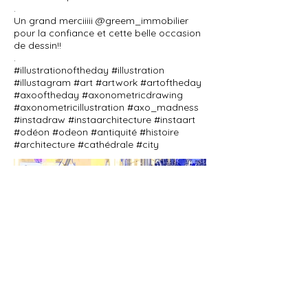
.
Un grand merciiiii @greem_immobilier
pour la confiance et cette belle occasion
de dessin!!
.
#illustrationoftheday #illustration
#illustagram #art #artwork #artoftheday
#axooftheday #axonometricdrawing
#axonometricillustration #axo_madness
#instadraw #instaarchitecture #instaart
#odéon #odeon #antiquité #histoire
#architecture #cathédrale #city